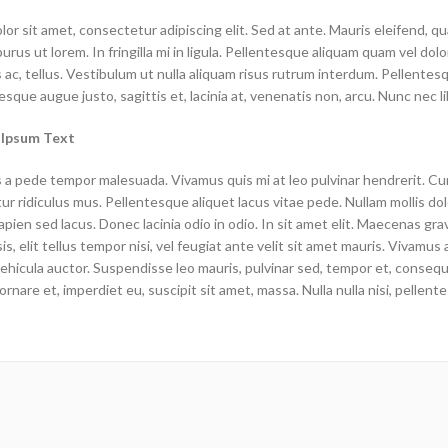
or sit amet, consectetur adipiscing elit. Sed at ante. Mauris eleifend, 
purus ut lorem. In fringilla mi in ligula. Pellentesque aliquam quam vel do
s ac, tellus. Vestibulum ut nulla aliquam risus rutrum interdum. Pellentes
esque augue justo, sagittis et, lacinia at, venenatis non, arcu. Nunc nec li
 Ipsum Text
 a pede tempor malesuada. Vivamus quis mi at leo pulvinar hendrerit. Cu
r ridiculus mus. Pellentesque aliquet lacus vitae pede. Nullam mollis dolo
pien sed lacus. Donec lacinia odio in odio. In sit amet elit. Maecenas gra
sis, elit tellus tempor nisi, vel feugiat ante velit sit amet mauris. Vivam
vehicula auctor. Suspendisse leo mauris, pulvinar sed, tempor et, consequat
ornare et, imperdiet eu, suscipit sit amet, massa. Nulla nulla nisi, pellente