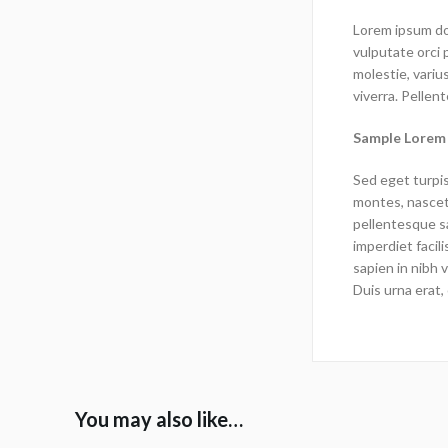
Lorem ipsum dol
vulputate orci 
molestie, variu
viverra. Pellent
Sample Lorem
Sed eget turpis
montes, nascetu
pellentesque sa
imperdiet facili
sapien in nibh 
Duis urna erat, 
You may also like…