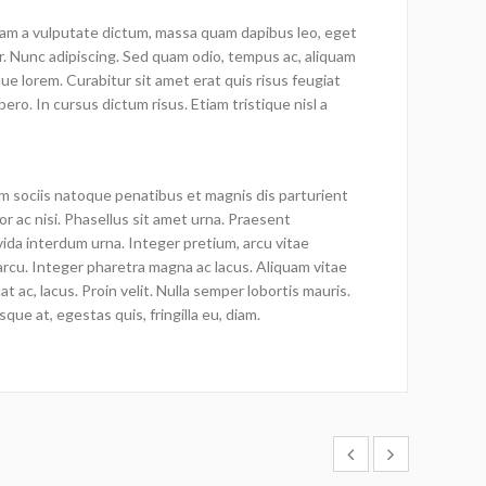
quam a vulputate dictum, massa quam dapibus leo, eget
lor. Nunc adipiscing. Sed quam odio, tempus ac, aliquam
que lorem. Curabitur sit amet erat quis risus feugiat
bero. In cursus dictum risus. Etiam tristique nisl a
m sociis natoque penatibus et magnis dis parturient
r ac nisi. Phasellus sit amet urna. Praesent
vida interdum urna. Integer pretium, arcu vitae
us arcu. Integer pharetra magna ac lacus. Aliquam vitae
 ac, lacus. Proin velit. Nulla semper lobortis mauris.
sque at, egestas quis, fringilla eu, diam.