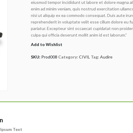
eiusmod tempor incididunt ut labore et dolore magna al
customer
enim ad minim veniam, quis nostrud exercitation ullamco
rating
nisi ut aliquip ex ea commodo consequat. Duis aute irure
reprehenderit in voluptate velit esse cillum dolore eu fu
pariatur. Excepteur sint occaecat cupidatat non proiden
culpa qui officia deserunt mollit anim id est laborum.”
Add to Wishlist
SKU:
Prod008
Category:
CIVIL
Tag:
Audire
on
 Ipsum Text