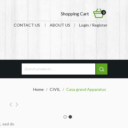
0
Shopping Cart
CONTACT US
ABOUT US
Login / Register
Home
/
CIVIL
/
Casa grand Apparatus
t, sed do