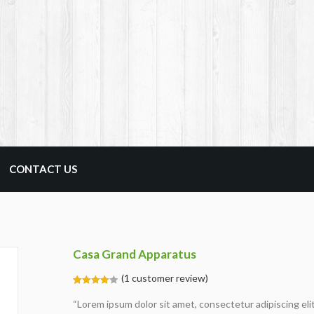
CONTACT US
Casa Grand Apparatus
(
1
customer review)
4.00
5
1
out
“Lorem ipsum dolor sit amet, consectetur adipiscing eli
of
based
on