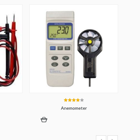
4.00
Anemometer
out of 5