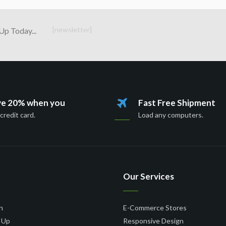
[newsletter]
Up Today...
ve 20% when you
Fast Free Shipment
credit card.
Load any computers.
Our Services
n
E-Commerce Stores
n Up
Responsive Design