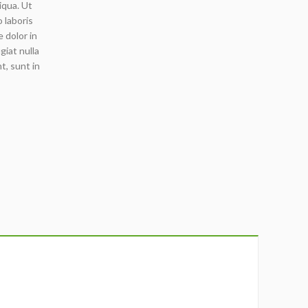
iqua. Ut
 laboris
 dolor in
giat nulla
t, sunt in