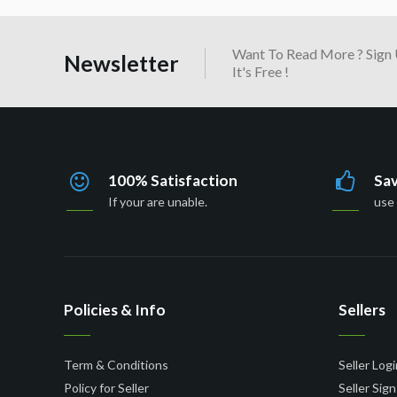
Want To Read More ? Sign 
Newsletter
It's Free !
100% Satisfaction
Sa
If your are unable.
use 
Policies & Info
Sellers
Term & Conditions
Seller Logi
Policy for Seller
Seller Sig