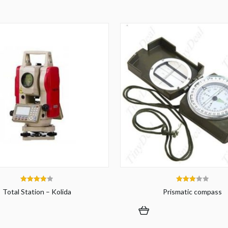
4.00
3.00
Total Station – Kolida
Prismatic compass
out of 5
out of 5