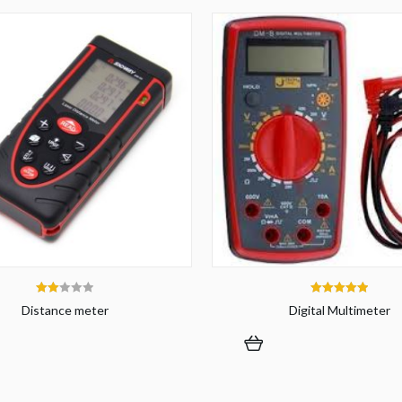
2.00
5.00
Distance meter
Digital Multimeter
out
out of 5
of 5