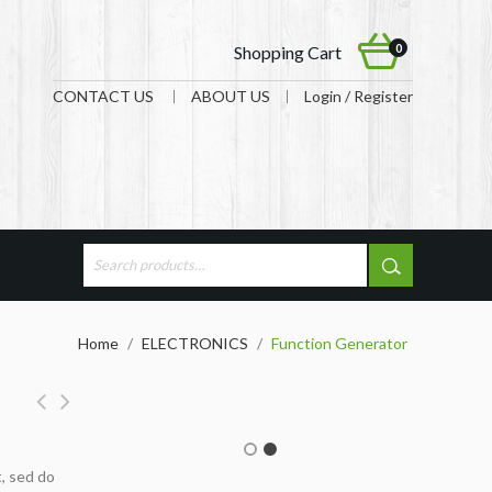
0
Shopping Cart
CONTACT US
ABOUT US
Login / Register
Home
/
ELECTRONICS
/
Function Generator
t, sed do