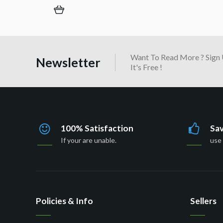
Want To Read More ? Sign 
Newsletter
It's Free !
100% Satisfaction
Sa
If your are unable.
use 
Policies & Info
Sellers