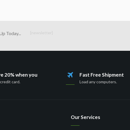
[newsletter]
Up Today...
ve 20% when you
Fast Free Shipment
credit card.
Load any computers.
Our Services