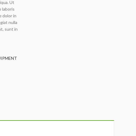
iqua. Ut
 laboris
 dolor in
giat nulla
t, sunt in
UIPMENT