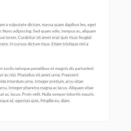
quam a vulputate dictum, massa quam dapibus leo, eget
lor. Nunc adipiscing. Sed quam odio, tempus ac, aliquam
que lorem. Curabitur sit amet erat quis risus feugiat
bero. In cursus dictum risus. Etiam tristique nisl a
m sociis natoque penatibus et magnis dis parturient
r ac nisi. Phasellus sit amet urna. Praesent
vida interdum urna. Integer pretium, arcu vitae
us arcu. Integer pharetra magna ac lacus. Aliquam vitae
 ac, lacus. Proin velit. Nulla semper lobortis mauris.
sque at, egestas quis, fringilla eu, diam.