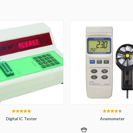
5.00
4.00
Digital IC Tester
Anemometer
out of 5
out of 5