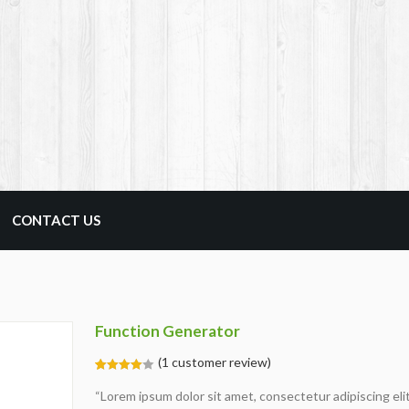
CONTACT US
Function Generator
(
1
customer review)
4.00
5
1
out
“Lorem ipsum dolor sit amet, consectetur adipiscing eli
of
based
on