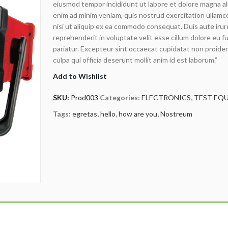
eiusmod tempor incididunt ut labore et dolore magna al
customer
enim ad minim veniam, quis nostrud exercitation ullamco
rating
nisi ut aliquip ex ea commodo consequat. Duis aute irure
reprehenderit in voluptate velit esse cillum dolore eu fu
pariatur. Excepteur sint occaecat cupidatat non proiden
culpa qui officia deserunt mollit anim id est laborum.”
Add to Wishlist
SKU:
Prod003
Categories:
ELECTRONICS
,
TEST EQ
Tags:
egretas
,
hello
,
how are you
,
Nostreum