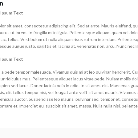
on
 Ipsum Text
or sit amet, consectetur adipiscing elit. Sed at ante. Mauris eleifend, 
purus ut lorem. In fringilla mi in ligula. Pellentesque aliquam quam vel do
s ac, tellus. Vestibulum ut nulla aliquam risus rutrum interdum. Pellentes
esque augue justo, sagittis et, lacinia at, venenatis non, arcu. Nunc nec li
 Ipsum Text
 a pede tempor malesuada. Vivamus quis mi at leo pulvinar hendrerit. Cu
r ridiculus mus. Pellentesque aliquet lacus vitae pede. Nullam mollis dolo
pien sed lacus. Donec lacinia odio in odio. In sit amet elit. Maecenas gra
sis, elit tellus tempor nisi, vel feugiat ante velit sit amet mauris. Vivam
vehicula auctor. Suspendisse leo mauris, pulvinar sed, tempor et, consequat
ornare et, imperdiet eu, suscipit sit amet, massa. Nulla nulla nisi, pellente