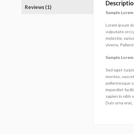
Descripti
Reviews (1)
Sample Lorem
Lorem ipsum dol
vulputate orci 
molestie, variu
viverra. Pellent
Sample Lorem
Sed eget turpis
montes, nascetu
pellentesque sa
imperdiet facili
sapien in nibh 
Duis urna erat, 